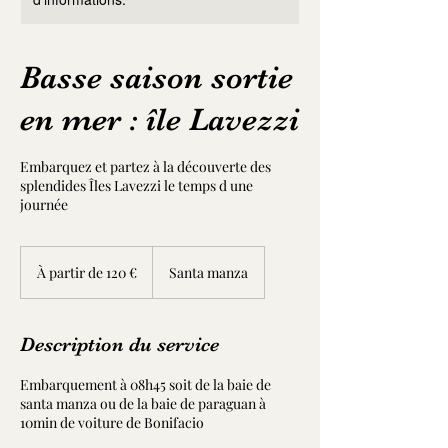
Basse saison sortie
en mer : île Lavezzi
Embarquez et partez à la découverte des
splendides Îles Lavezzi le temps d une
journée
À
partir
À partir de 120 €
Santa manza
de
120
euros
Description du service
Embarquement à 08h45 soit de la baie de
santa manza ou de la baie de paraguan à
10min de voiture de Bonifacio